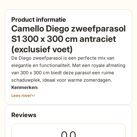
Product informatie
Camello Diego zweefparasol
S1 300 x 300 cm antraciet
(exclusief voet)
De Diego zweefparasol is een perfecte mix van
elegantie en functionaliteit. Met een royale afmeting
van 300 x 300 cm biedt deze parasol een ruime
schaduwplek, ideaal voor warme zomerdagen.
Kenmerken:
Lees meer
Sterk stalen frame:
Het robuuste stalen frame
garandeert stabiliteit en duurzaamheid, zelfs bij
Reviews
intensief gebruik.
Hoogwaardig polyester parasoldoek:
Het doek
0.0
is gemaakt van kwalitatief hoogwaardig