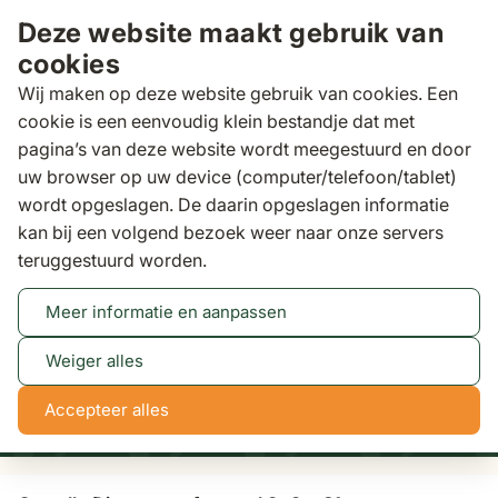
Ga naar de inhoud
Deze website maakt gebruik van
cookies
Wij maken op deze website gebruik van cookies. Een
cookie is een eenvoudig klein bestandje dat met
pagina’s van deze website wordt meegestuurd en door
Zoeken
uw browser op uw device (computer/telefoon/tablet)
Klantscore
9,5/10
wordt opgeslagen. De daarin opgeslagen informatie
kan bij een volgend bezoek weer naar onze servers
Parasols
Camello Diego zweefparasol 3x3m S1
teruggestuurd worden.
Meer informatie en aanpassen
Tot 50% korting
Bekijk actie
Weiger alles
2
2
57
47
Accepteer alles
dagen
uren
min
sec