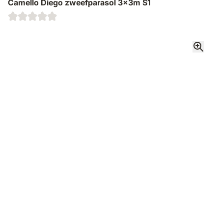
Camello Diego zweefparasol 3x3m S1