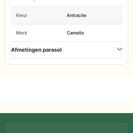
de parasol te verlengen.
Bescherm jezelf en je gasten tegen de zon met de
kleur
Antracite
veelzijdige Diego zweefparasol uit de grote
parasolcollectie van Tuinmeubelshop!
merk
Camello
Afmetingen parasol
hoogte
260 cm
doekmaat
300 cm