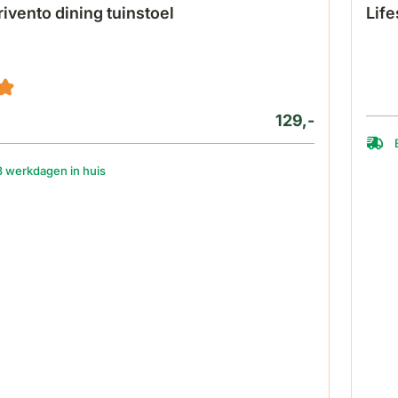
ivento dining tuinstoel
Life
129,-
3 werkdagen in huis