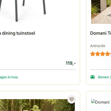
 dining tuinstoel
Domani To
Antracite
119,-
gen in huis
Binnen 