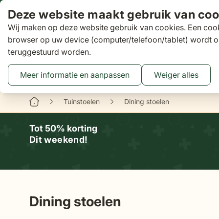
Ga naar de inhoud
Deze website maakt gebruik van coo
Wij maken op deze website gebruik van cookies. Een cook
Zoeken
browser op uw device (computer/telefoon/tablet) wordt o
teruggestuurd worden.
Aanbiedingen
Tuinsets
Loungesets
Tuinstoelen
Tuin
Toggle submenu for Tuinsets
Toggle submenu
Tog
Meer informatie en aanpassen
Weiger alles
Binnen 3 dagen
gratis bezorgd
16 XXL Experience Store
Tuinstoelen
Dining stoelen
Tot 50% korting
Dit weekend!
Dining stoelen