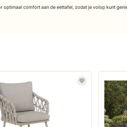
 optimaal comfort aan de eettafel, zodat je volop kunt genie
ls wicker, aluminium, kunststof of hout en geef jouw tuin of te