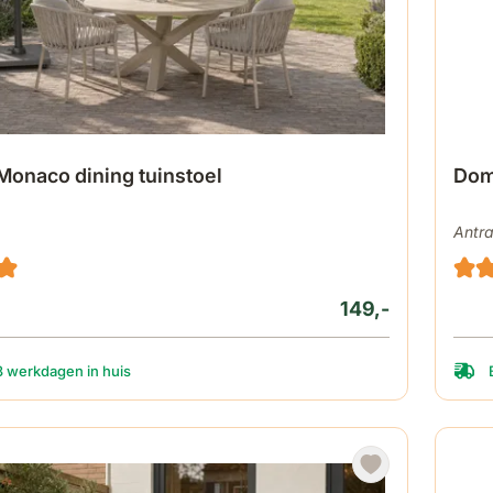
 Monaco dining tuinstoel
Doma
Antra
149,-
3 werkdagen in huis