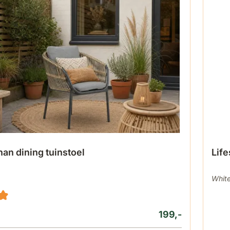
an dining tuinstoel
Life
Whit
199,-