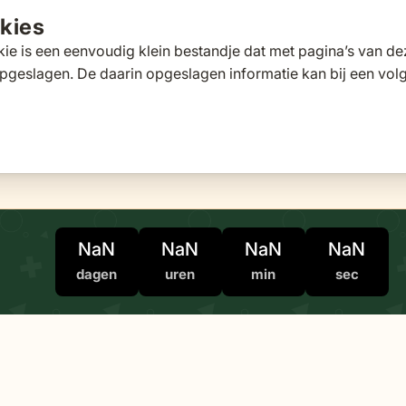
kies
ie is een eenvoudig klein bestandje dat met pagina’s van 
pgeslagen. De daarin opgeslagen informatie kan bij een vo
tafels
Tuinbanken
Ligbedden
Parasols
Pergola's
 for Loungesets
gle submenu for Tuinstoelen
Toggle submenu for Tuintafels
Toggle submenu for Tuinbanken
Toggle submenu for Ligbed
Toggle submenu fo
Toggle s
s
Klantscore
9,5/10
Exp
NaN
NaN
NaN
NaN
dagen
uren
min
sec