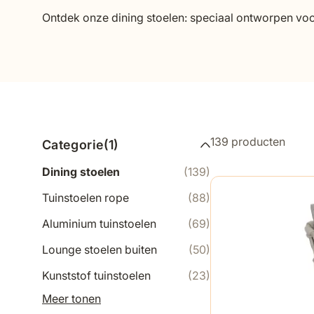
Ontdek onze dining stoelen: speciaal ontworpen voor
gezellige BBQ tot in de avond. Kies uit materialen zoa
past.
139
producten
Categorie
(
1
)
Dining stoelen
(139)
Tuinstoelen rope
(88)
Aluminium tuinstoelen
(69)
Lounge stoelen buiten
(50)
Kunststof tuinstoelen
(23)
Meer tonen