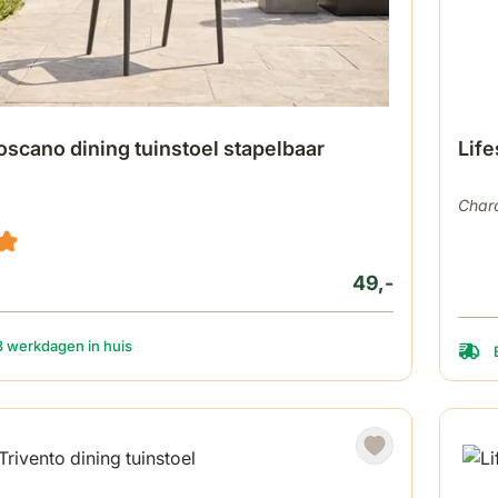
scano dining tuinstoel stapelbaar
Life
Char
49,-
3 werkdagen in huis