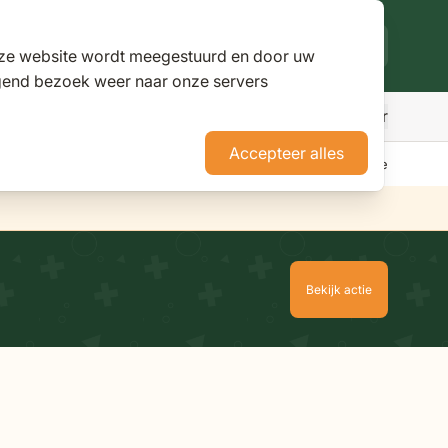
deze website wordt meegestuurd en door uw
lgend bezoek weer naar onze servers
Meer
den
r Parasols
ubmenu for Pergola's
Accepteer alles
erience Stores XXL
Tuininspiratie
Advies
Nieuws
Klantenservice
Bekijk actie