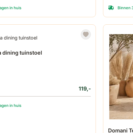
gen in huis
Binnen 
 dining tuinstoel
119,-
gen in huis
Domani To