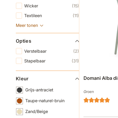
Wicker
(15)
Textileen
(11)
Meer tonen
Opties
Verstelbaar
(2)
Stapelbaar
(31)
Domani Alba din
Kleur
Grijs-antraciet
Groen
Taupe-naturel-bruin
Zand/Beige