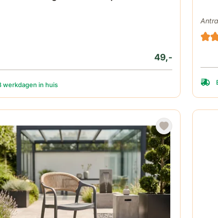
Antra
49,-
3 werkdagen in huis