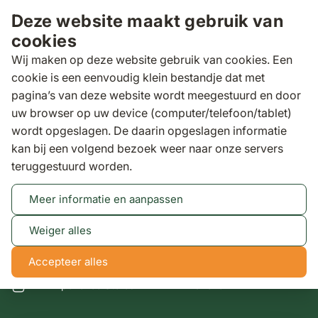
Ga naar de inhoud
Deze website maakt gebruik van
cookies
Wij maken op deze website gebruik van cookies. Een
cookie is een eenvoudig klein bestandje dat met
pagina’s van deze website wordt meegestuurd en door
Zoeken
uw browser op uw device (computer/telefoon/tablet)
Wij zijn op zondag gesloten. Kom gerust
wordt opgeslagen. De daarin opgeslagen informatie
Lees meer
op andere dagen langs!
kan bij een volgend bezoek weer naar onze servers
teruggestuurd worden.
Eindhoven
Meer informatie en aanpassen
Weiger alles
Experience Store XXL
Accepteer alles
Experience Stores XXL
Eindhoven