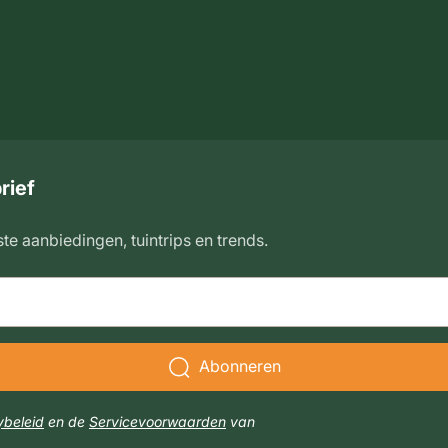
rief
ste aanbiedingen, tuintrips en trends.
Abonneren
ybeleid
en de
Servicevoorwaarden
van