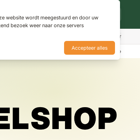
deze website wordt meegestuurd en door uw
lgend bezoek weer naar onze servers
Meer
den
r Parasols
ubmenu for Pergola's
Accepteer alles
erience Stores XXL
Tuininspiratie
Advies
Nieuws
Klantenservice