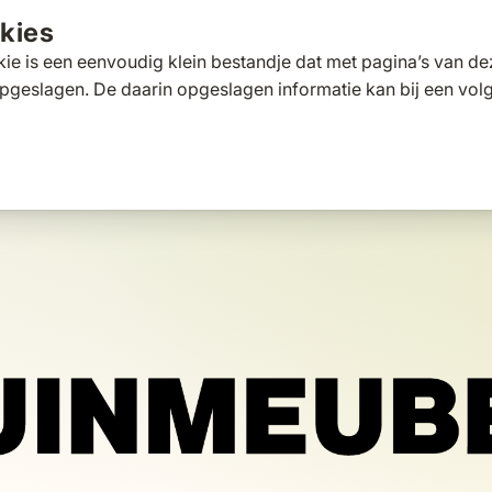
kies
ie is een eenvoudig klein bestandje dat met pagina’s van 
pgeslagen. De daarin opgeslagen informatie kan bij een vo
tafels
Tuinbanken
Ligbedden
Parasols
Pergola's
 for Loungesets
gle submenu for Tuinstoelen
Toggle submenu for Tuintafels
Toggle submenu for Tuinbanken
Toggle submenu for Ligbed
Toggle submenu fo
Toggle s
s
Klantscore
9,5/10
Exp