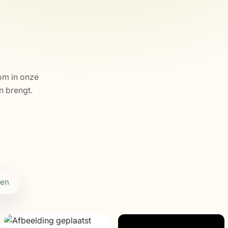
om in onze
n brengt.
den