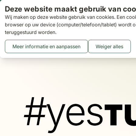
Ga naar de inhoud
Deze website maakt gebruik van coo
Wij maken op deze website gebruik van cookies. Een cook
Zoeken
browser op uw device (computer/telefoon/tablet) wordt o
teruggestuurd worden.
Aanbiedingen
Tuinsets
Loungesets
Tuinstoelen
Tuin
Toggle submenu for Tuinsets
Toggle submenu
Tog
Meer informatie en aanpassen
Weiger alles
Binnen 3 dagen
gratis bezorgd
16 XXL Experience Store