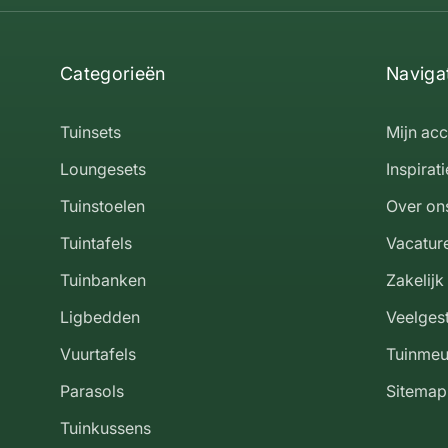
Categorieën
Naviga
Tuinsets
Mijn ac
Loungesets
Inspirati
Tuinstoelen
Over on
Tuintafels
Vacatur
Tuinbanken
Zakelijk
Ligbedden
Veelges
Vuurtafels
Tuinmeu
Parasols
Sitemap
Tuinkussens