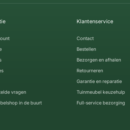
tie
Klantenservice
count
Contact
e
Bestellen
s
Bezorgen en afhalen
es
Retourneren
Garantie en reparatie
telde vragen
Tuinmeubel keuzehulp
belshop in de buurt
Full-service bezorging