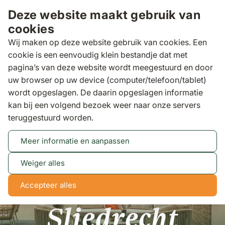
Ga naar de inhoud
Deze website maakt gebruik van
cookies
Wij maken op deze website gebruik van cookies. Een
cookie is een eenvoudig klein bestandje dat met
pagina’s van deze website wordt meegestuurd en door
Zoeken
uw browser op uw device (computer/telefoon/tablet)
Binnen 3 dagen
gratis bezorgd
wordt opgeslagen. De daarin opgeslagen informatie
kan bij een volgend bezoek weer naar onze servers
Sliedrecht
teruggestuurd worden.
Meer informatie en aanpassen
Weiger alles
Accepteer alles
Sliedrecht