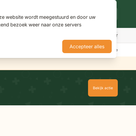
deze website wordt meegestuurd en door uw
lgend bezoek weer naar onze servers
Meer
den
r Parasols
ubmenu for Pergola's
Accepteer alles
erience Stores XXL
Tuininspiratie
Advies
Nieuws
Klantenservice
Bekijk actie