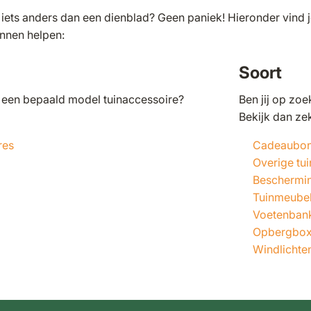
r iets anders dan een dienblad? Geen paniek! Hieronder vind
unnen helpen:
Soort
r een bepaald model tuinaccessoire?
Ben jij op zo
Bekijk dan ze
res
Cadeaubo
Overige tu
Beschermi
Tuinmeube
Voetenban
Opbergbox
Windlichte