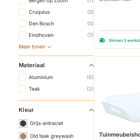
Bergen op Zoom
(7)
Cruquius
(5)
Den Bosch
(5)
Eindhoven
(7)
Binnen 3 werkda
Meer tonen
Materiaal
Aluminium
(6)
Teak
(2)
Kleur
Grijs-antraciet
Tuinmeubelsho
Old teak greywash