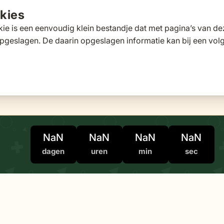
kies
ie is een eenvoudig klein bestandje dat met pagina’s van 
pgeslagen. De daarin opgeslagen informatie kan bij een vo
tafels
Tuinbanken
Ligbedden
Parasols
Pergola's
 for Loungesets
gle submenu for Tuinstoelen
Toggle submenu for Tuintafels
Toggle submenu for Tuinbanken
Toggle submenu for Ligbed
Toggle submenu fo
Toggle s
s
Klantscore
9,5/10
Exp
NaN
NaN
NaN
NaN
dagen
uren
min
sec