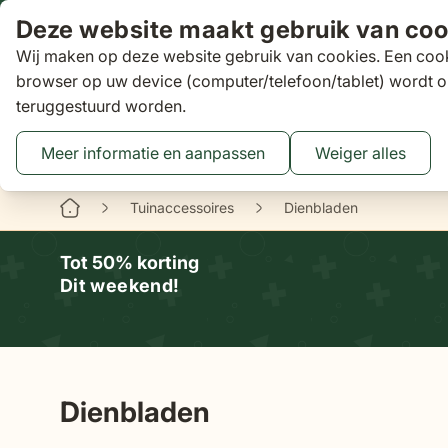
Ga naar de inhoud
Deze website maakt gebruik van coo
Wij maken op deze website gebruik van cookies. Een cook
Zoeken
browser op uw device (computer/telefoon/tablet) wordt o
teruggestuurd worden.
Aanbiedingen
Tuinsets
Loungesets
Tuinstoelen
Tuin
Toggle submenu for Tuinsets
Toggle submenu
Tog
Meer informatie en aanpassen
Weiger alles
Binnen 3 dagen
gratis bezorgd
16 XXL Experience Store
Tuinaccessoires
Dienbladen
Tot 50% korting
Dit weekend!
Dienbladen