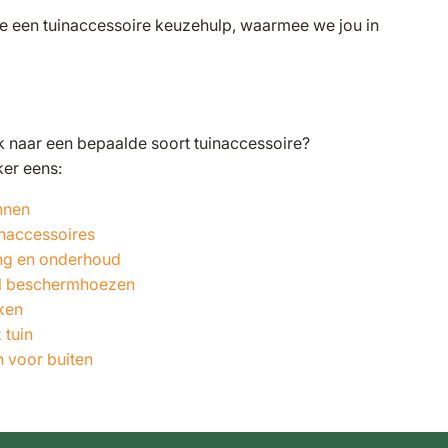
 je een tuinaccessoire keuzehulp, waarmee we jou in
ek naar een bepaalde soort tuinaccessoire?
ker eens:
nnen
inaccessoires
ng en onderhoud
l beschermhoezen
ken
 tuin
n voor buiten