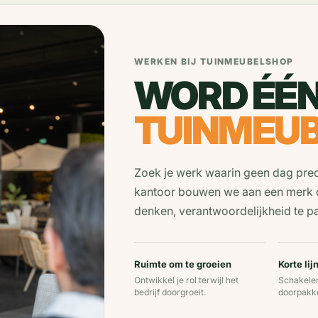
WERKEN BIJ TUINMEUBELSHOP
WORD ÉÉN
TUINMEU
Zoek je werk waarin geen dag precie
kantoor bouwen we aan een merk dat
denken, verantwoordelijkheid te pa
Ruimte om te groeien
Korte lij
Ontwikkel je rol terwijl het
Schakelen
bedrijf doorgroeit.
doorpakk