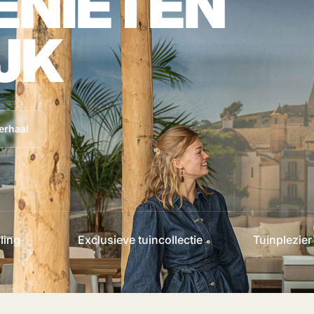
ENIETEN
JK
erhaal
ling
Exclusieve tuincollectie
Tuinplezier