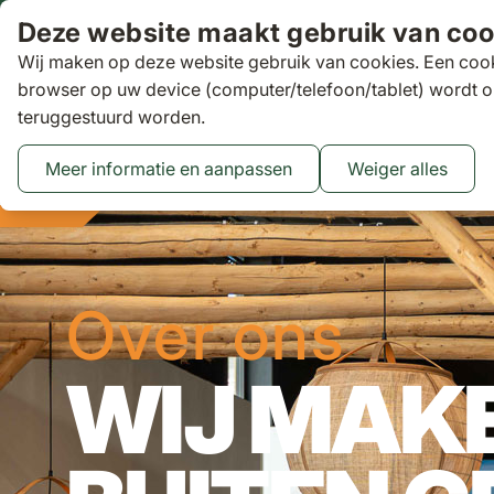
Ga naar de inhoud
Deze website maakt gebruik van coo
Wij maken op deze website gebruik van cookies. Een cook
Zoeken
browser op uw device (computer/telefoon/tablet) wordt o
teruggestuurd worden.
Aanbiedingen
Tuinsets
Loungesets
Tuinstoelen
Tuin
Toggle submenu for Tuinsets
Toggle submenu
Tog
Meer informatie en aanpassen
Weiger alles
Binnen 3 dagen
gratis bezorgd
16 XXL Experience Store
Over ons
WIJ MAK