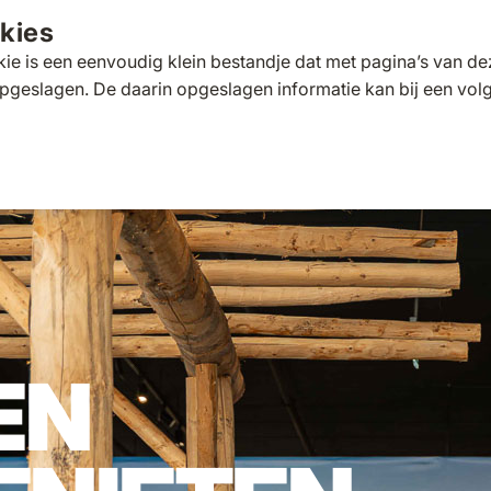
kies
ie is een eenvoudig klein bestandje dat met pagina’s van 
pgeslagen. De daarin opgeslagen informatie kan bij een vo
tafels
Tuinbanken
Ligbedden
Parasols
Pergola's
 for Loungesets
gle submenu for Tuinstoelen
Toggle submenu for Tuintafels
Toggle submenu for Tuinbanken
Toggle submenu for Ligbed
Toggle submenu fo
Toggle s
s
Klantscore
9,5/10
Exp
EN