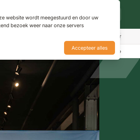
deze website wordt meegestuurd en door uw
lgend bezoek weer naar onze servers
Meer
den
r Parasols
ubmenu for Pergola's
Accepteer alles
erience Stores XXL
Tuininspiratie
Advies
Nieuws
Klantenservice