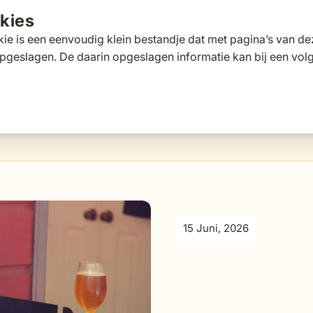
kies
ie is een eenvoudig klein bestandje dat met pagina’s van 
pgeslagen. De daarin opgeslagen informatie kan bij een vo
tafels
Tuinbanken
Ligbedden
Parasols
Pergola's
 for Loungesets
gle submenu for Tuinstoelen
Toggle submenu for Tuintafels
Toggle submenu for Tuinbanken
Toggle submenu for Ligbed
Toggle submenu fo
Toggle s
s
Klantscore
9,5/10
Exp
15 Juni, 2026