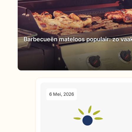
Barbecueën mateloos populair: zo vaak
zomers aan
6 Mei, 2026