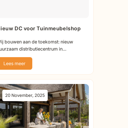
ieuw DC voor Tuinmeubelshop
ij bouwen aan de toekomst: nieuw
uurzaam distributiecentrum in
ielBelangrijke mijlpaal voor
uinmeubelshop: in november 2026
Lees meer
penen we ons nieuwe...
20 November, 2025