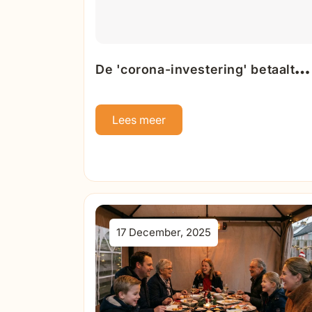
De 'corona-investering' betaalt
zich uit: bijna 400.000
huishoudens zitten er deze winte
Lees meer
warmpjes bij
17 December, 2025