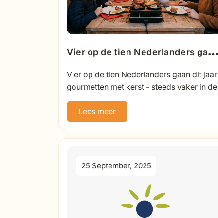
Vier op de tien Nederlanders gaa
dit jaar gourmetten met kerst -
Vier op de tien Nederlanders gaan dit jaar
steeds vaker in de buitenlucht
gourmetten met kerst - steeds vaker in de
buitenlucht Tiel, 17-12-2025 Maar liefst vier
op de tien...
Lees meer
25 September, 2025