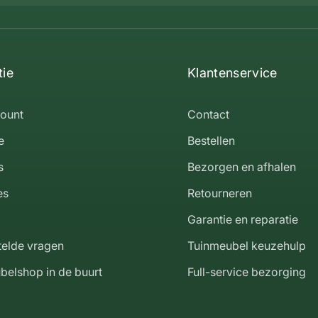
tie
Klantenservice
count
Contact
e
Bestellen
s
Bezorgen en afhalen
es
Retourneren
Garantie en reparatie
telde vragen
Tuinmeubel keuzehulp
belshop in de buurt
Full-service bezorging