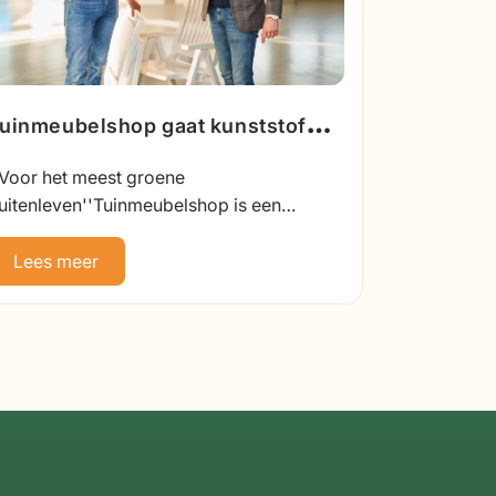
uinmeubelshop gaat kunststof
uinmeubelen recyclen
'Voor het meest groene
uitenleven''Tuinmeubelshop is een
amenwerking gestart met Milieuservice
ederland voor het recyclen van
Lees meer
olkunststof tuinmeubelen....