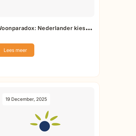
oonparadox: Nederlander kiest
oor extra kamers, maar wordt
elukkiger van een tuin
Lees meer
19 December, 2025