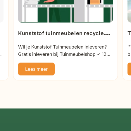
Kunststof tuinmeubelen recyclen |
T
n
Hoe doe ik mee?
t
Wil je Kunststof Tuinmeubelen inleveren?
'
Gratis inleveren bij Tuinmeubelshop ✓ 12
b
XXL Experience Stores ✓ Ontdek de
s
grootste tuinmeubelaanbieder van
N
Lees meer
Nederland!
v