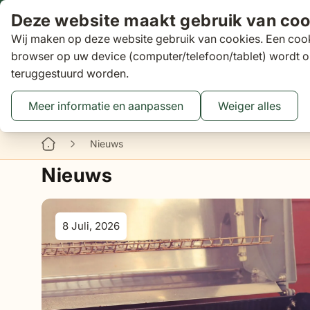
Ga naar de inhoud
Deze website maakt gebruik van coo
Wij maken op deze website gebruik van cookies. Een cook
Zoeken
browser op uw device (computer/telefoon/tablet) wordt o
teruggestuurd worden.
Aanbiedingen
Tuinsets
Loungesets
Tuinstoelen
Tuin
Toggle submenu for Tuinsets
Toggle submenu
Tog
Meer informatie en aanpassen
Weiger alles
Binnen 3 dagen
gratis bezorgd
16 XXL Experience Store
Nieuws
Nieuws
8 Juli, 2026