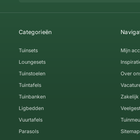
Categorieën
Naviga
Tuinsets
Mijn ac
Loungesets
Inspirati
Tuinstoelen
Over on
Tuintafels
Vacatur
Tuinbanken
Zakelijk
Ligbedden
Veelges
Vuurtafels
Tuinmeu
Parasols
Sitemap