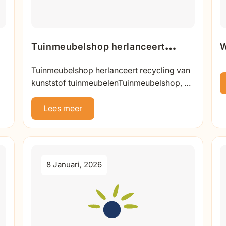
Tuinmeubelshop herlanceert
W
recyclagecampagne voor
v
Tuinmeubelshop herlanceert recycling van
duurzame tuinmeubelen
g
kunststof tuinmeubelenTuinmeubelshop, dé
specialist in tuinmeubelen, zet opnieuw een
belangrijke stap richting...
Lees meer
8 Januari, 2026