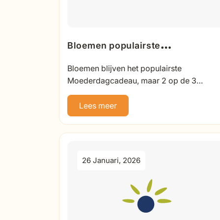
Bloemen populairste
Moederdagcadeau, maar
Bloemen blijven het populairste
tweederde let nooit op giftige
Moederdagcadeau, maar 2 op de 3
Nederlanders let nooit op giftige soorten.
soorten
Bekijk welke 5 bloemen veilig zijn.
Lees meer
26 Januari, 2026