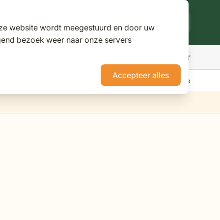
deze website wordt meegestuurd en door uw
lgend bezoek weer naar onze servers
Meer
den
r Parasols
ubmenu for Pergola's
Accepteer alles
erience Stores XXL
Tuininspiratie
Advies
Nieuws
Klantenservice