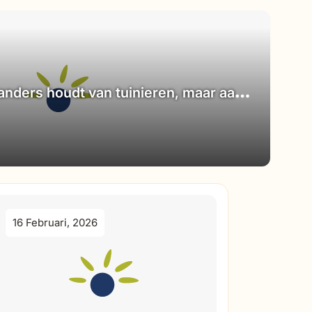
nders houdt van tuinieren, maar aan
 de grootste hekel
16 Februari, 2026