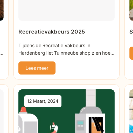
n
Recreatievakbeurs 2025
S
g
Tijdens de Recreatie Vakbeurs in
v
Hardenberg liet Tuinmeubelshop zien hoe
slimme opstellingen, duurzame materialen
en comfort samenkomen in inspirerende...
Lees meer
12 Maart, 2024