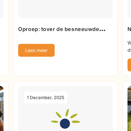
Oproep: tover de besneeuwde
N
tuintafel dit weekend om tot
W
r
'restaurant' voor tuinvogels
d
Lees meer
T
T
o
1 December, 2025