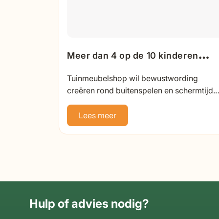
Meer dan 4 op de 10 kinderen
speelt te weinig buiten: dit zegge
Tuinmeubelshop wil bewustwording
ouders erover
creëren rond buitenspelen en schermtijd.
42% van de kinderen speelt minder dan 2
uur per dag buiten.
Lees meer
Hulp of advies nodig?