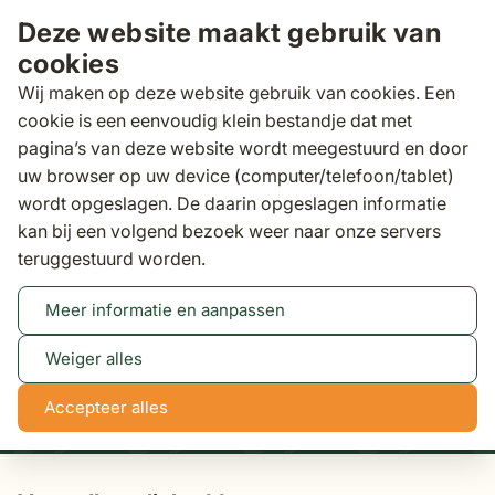
Ga naar de inhoud
Deze website maakt gebruik van
cookies
Wij maken op deze website gebruik van cookies. Een
cookie is een eenvoudig klein bestandje dat met
pagina’s van deze website wordt meegestuurd en door
Zoeken
uw browser op uw device (computer/telefoon/tablet)
Binnen 3 dagen
gratis bezorgd
wordt opgeslagen. De daarin opgeslagen informatie
kan bij een volgend bezoek weer naar onze servers
Ligbedden & ligstoelen
Verstelbare ligbedden
teruggestuurd worden.
Meer informatie en aanpassen
Tot 50% korting
Bekijk actie
Weiger alles
NaN
NaN
NaN
NaN
Accepteer alles
dagen
uren
min
sec