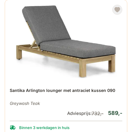
De prijs is afhankelijk van de gekozen opties op de produ
Santika Arlington lounger met antraciet kussen 090
Greywash Teak
589,-
Adviesprijs:
732,-
Binnen 3 werkdagen in huis