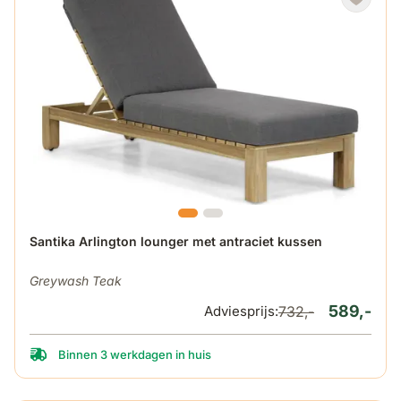
De prijs is afhankelijk van de gekozen opties op de produ
Santika Arlington lounger met antraciet kussen
Greywash Teak
589,-
Adviesprijs:
732,-
Binnen 3 werkdagen in huis