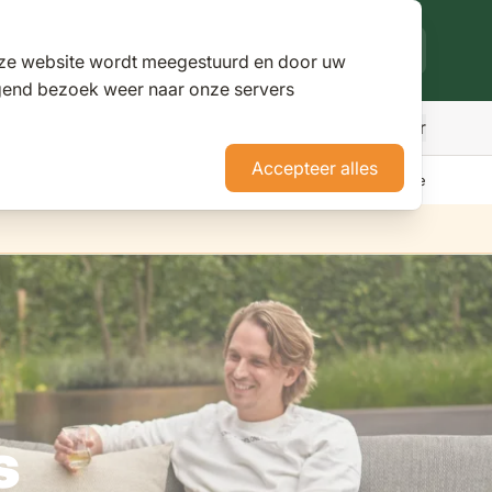
deze website wordt meegestuurd en door uw
lgend bezoek weer naar onze servers
Meer
den
r Parasols
ubmenu for Pergola's
Accepteer alles
erience Stores XXL
Tuininspiratie
Advies
Nieuws
Klantenservice
s