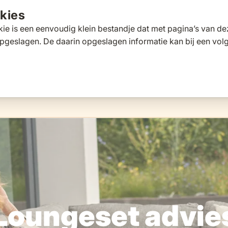
kies
ie is een eenvoudig klein bestandje dat met pagina’s van 
pgeslagen. De daarin opgeslagen informatie kan bij een vo
tafels
Tuinbanken
Ligbedden
Parasols
Pergola's
 for Loungesets
gle submenu for Tuinstoelen
Toggle submenu for Tuintafels
Toggle submenu for Tuinbanken
Toggle submenu for Ligbed
Toggle submenu fo
Toggle s
s
Klantscore
9,5/10
Exp
Loungeset advie