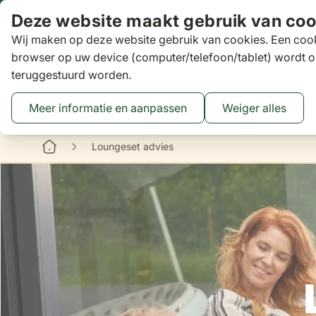
Ga naar de inhoud
Deze website maakt gebruik van coo
Wij maken op deze website gebruik van cookies. Een cook
Zoeken
browser op uw device (computer/telefoon/tablet) wordt o
teruggestuurd worden.
Aanbiedingen
Tuinsets
Loungesets
Tuinstoelen
Tuin
Toggle submenu for Tuinsets
Toggle submenu
Tog
Meer informatie en aanpassen
Weiger alles
Binnen 3 dagen
gratis bezorgd
16 XXL Experience Store
Loungeset advies